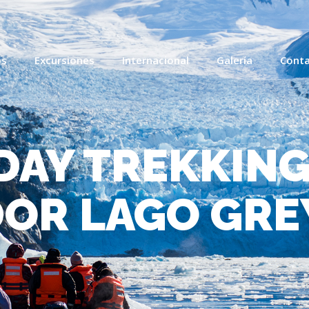
os
Excursiones
Internacional
Galería
Cont
DAY TREKKIN
OR LAGO GRE