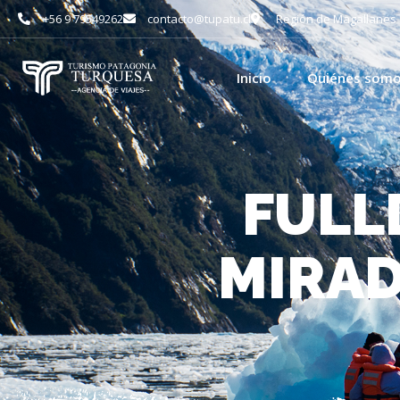
+56 9 79549262
contacto@tupatu.cl
Región de Magallanes
Inicio
Quiénes som
FULL
MIRAD