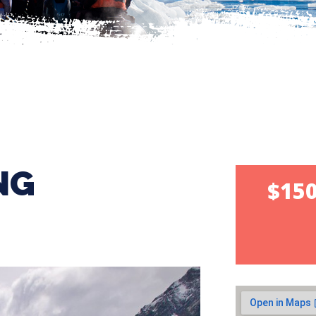
NG
$150