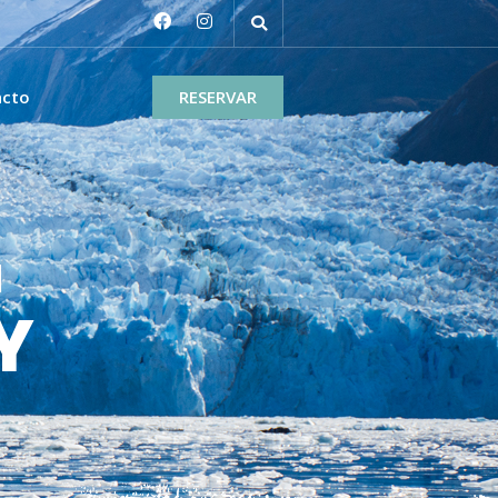
acto
RESERVAR
G
Y